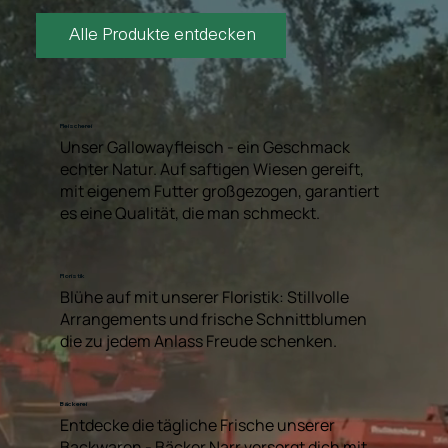
Alle Produkte entdecken
Fleischerei
Unser Gallowayfleisch - ein Geschmack
echter Natur. Auf saftigen Wiesen gereift,
mit eigenem Futter großgezogen, garantiert
es eine Qualität, die man schmeckt.
Floristik
Blühe auf mit unserer Floristik: Stillvolle
Arrangements und frische Schnittblumen
die zu jedem Anlass Freude schenken.
Bäckerei
Entdecke die tägliche Frische unserer
Backwaren - Bäcker Narr versorgt dich mit