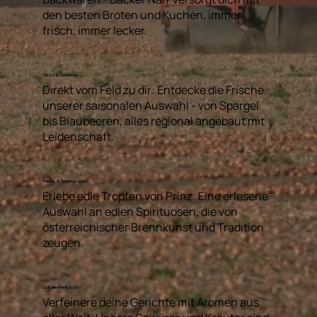
den besten Broten und Kuchen, immer
frisch, immer lecker.
Obst & Gemüse
Direkt vom Feld zu dir: Entdecke die Frische
unserer saisonalen Auswahl - von Spargel
bis Blaubeeren, alles regional angebaut mit
Leidenschaft.
Weine & Spirituosen
Erlebe edle Tropfen von Prinz: Eine erlesene
Auswahl an edlen Spirituosen, die von
österreichischer Brennkunst und Tradition
zeugen.
Lokale Feinkost
Verfeinere deine Gerichte mit Aromen aus