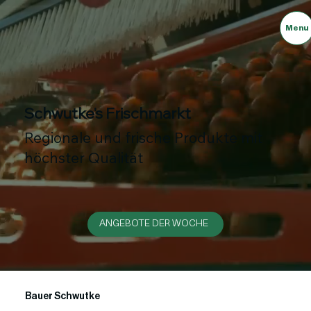
Menu
Schwutke's Frischmarkt
Regionale und frische Produkte mit
höchster Qualität
ANGEBOTE DER WOCHE
Bauer Schwutke